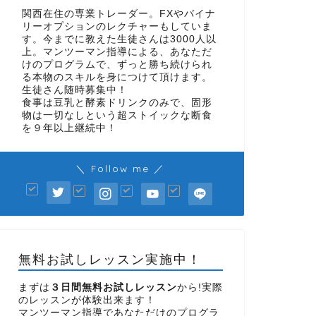
関西在住の専業トレーダー。FXやバイナ
リーオプションのレクチャーもしていま
す。今までに教えた生徒さんは3000人以
上。マンツーマン指導による、あなただ
けのプログラムで、ずっと勝ち続けられ
る本物のスキルを身につけて頂けます。
生徒さん随時募集中！
食事は豆乳と酵素ドリンクのみで、固形
物は一切なしという超ストイックな断食
を９年以上継続中！
＼ Follow me ／
無料お試しレッスン実施中！
まずは
３日間無料お試しレッスン
から!実際
のレッスンが体験出来ます！
マンツーマン指導であなただけのプログラ