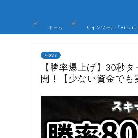
ホーム
サインツール「Binary
30秒取引
【勝率爆上げ】30秒
開！【少ない資金でも