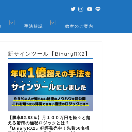
♪
手法解説
教室のご案内
新サインツール【BinaryRX2】
【勝率92.83％】月１００万円を軽々と超
える驚愕の極秘ロジックとは？
『BinaryRX2』好評発売中！先着50名様