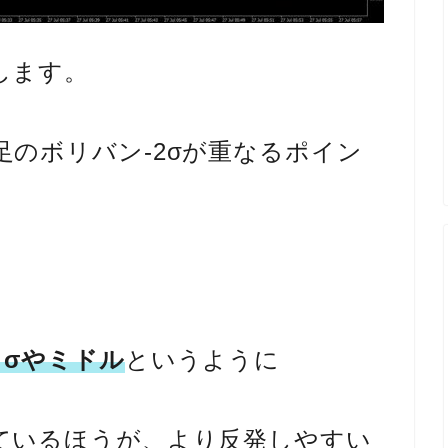
します。
のボリバン-2σが重なるポイン
２σやミドル
というように
ているほうが、より反発しやすい