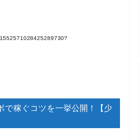
tus/1552571028425289730?
ーボで稼ぐコツを一挙公開！【少