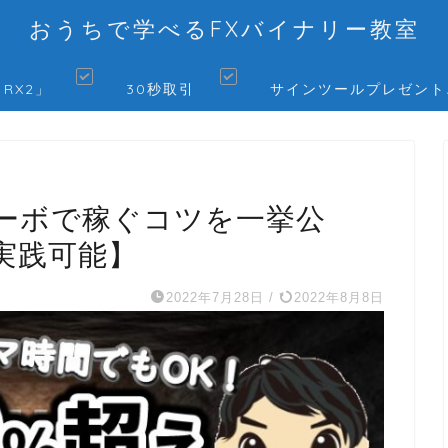
おうちで学べるFXバイナリー教室
 RX2」
30秒取引
サインツールプレゼント
ターボで稼ぐコツを一挙公
実践可能】
2022年7月28日
/
2022年8月8日