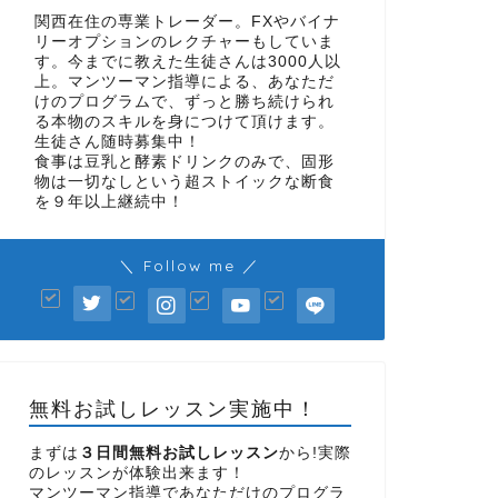
関西在住の専業トレーダー。FXやバイナ
リーオプションのレクチャーもしていま
す。今までに教えた生徒さんは3000人以
上。マンツーマン指導による、あなただ
けのプログラムで、ずっと勝ち続けられ
る本物のスキルを身につけて頂けます。
生徒さん随時募集中！
食事は豆乳と酵素ドリンクのみで、固形
物は一切なしという超ストイックな断食
を９年以上継続中！
＼ Follow me ／
無料お試しレッスン実施中！
まずは
３日間無料お試しレッスン
から!実際
のレッスンが体験出来ます！
マンツーマン指導であなただけのプログラ