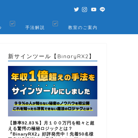
♪
手法解説
教室のご案内
新サインツール【BinaryRX2】
【勝率92.83％】月１００万円を軽々と超
える驚愕の極秘ロジックとは？
『BinaryRX2』好評発売中！先着50名様