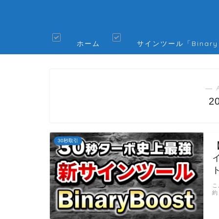
ホーム
サインツール「Binary
― 
2
30秒取引
こ
約