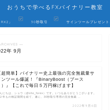
おうちで学べるFXバイナリー教室
 RX2」
30秒取引
サインツールプレゼント
ARCHIVES ―
022年 9月
【超簡単】バイナリー史上最強の完全無裁量サ
インツール爆誕！『BinaryBoost（ブース
ト）』【これで毎日５万円稼げます】
んにちは、ショウ（@sho_forex）です。いつもありがとうございます。
２年もの検証期間を経て、遂に、30秒取引専用の完全無裁 …
2022年9月6日