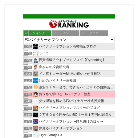
ランキング
ポイント
ブロ画
バイナリーオプション商材検証ブログ
106位
ライニー
107位
投資情報アウトプットブログ【Dysonblog】
108位
春さんの投資研究所
109位
ドン底トレーダーMr.Mの這い上がり日記
110位
ひめのバイナリー豆知識
111位
激安ＳＩＭ一台で、できちゃうよＦＸの自動売買ＥＡ
112位
おうちで学べるFXバイナリー教室
113位
ダウ理論を極めるFXバイナリー株式投資術
114位
バイナリーオプションマスターのブログ
115位
２万５０００円からのBO！一日１万円の副収入
116位
バイナリーオプション〜勝ち逃げの日々〜
117位
夢見るバイナリーオプション
118位
Tiger Binary FX
119位