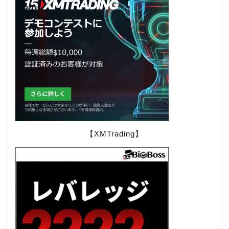
【XMTrading】