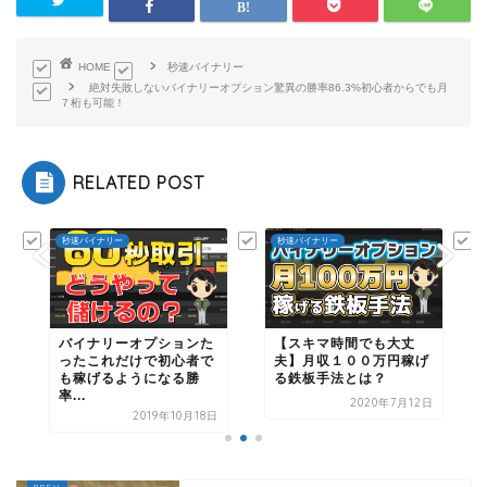
HOME
秒速バイナリー
絶対失敗しないバイナリーオプション驚異の勝率86.3%初心者からでも月
７桁も可能！
RELATED POST
秒速バイナリー
秒速バイナリー
バイナリーオプションた
【スキマ時間でも大丈
ったこれだけで初心者で
夫】月収１００万円稼げ
も稼げるようになる勝
る鉄板手法とは？
率...
2020年7月12日
日
2019年10月18日