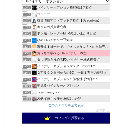
バイナリーオプション商材検証ブログ
106位
ライニー
107位
投資情報アウトプットブログ【Dysonblog】
108位
春さんの投資研究所
109位
ドン底トレーダーMr.Mの這い上がり日記
110位
ひめのバイナリー豆知識
111位
激安ＳＩＭ一台で、できちゃうよＦＸの自動売買ＥＡ
112位
おうちで学べるFXバイナリー教室
113位
ダウ理論を極めるFXバイナリー株式投資術
114位
バイナリーオプションマスターのブログ
115位
２万５０００円からのBO！一日１万円の副収入
116位
バイナリーオプション〜勝ち逃げの日々〜
117位
夢見るバイナリーオプション
118位
Tiger Binary FX
119位
20代ずぼら女子が3億稼いだ話
120位
このカテゴリを全て表示
参加する
このブログに投票する