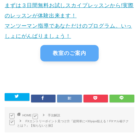
まずは３日間無料お試しスカイプレッスンから!実際
のレッスンが体験出来ます！
マンツーマン指導であなただけのプログラム。いっ
しょにがんばりましょう！
教室のご案内
HOME
手法解説
FXエントリーポイント見つけ方『超簡単に+30pips狙える！FXマル秘テク
とは？』【知らないと損】