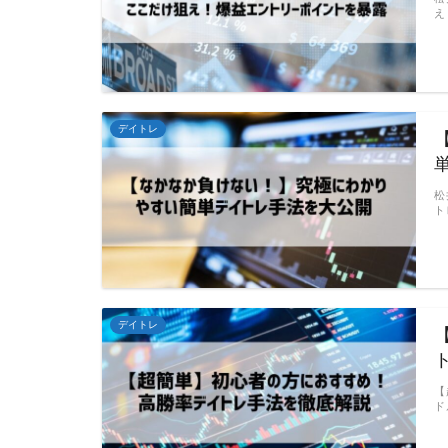
え
デイトレ
松
ト
デイトレ
【
ド