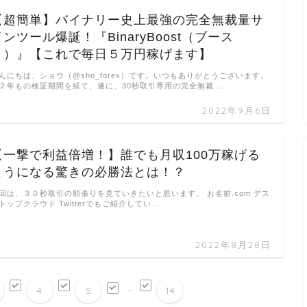
【超簡単】バイナリー史上最強の完全無裁量サ
インツール爆誕！『BinaryBoost（ブース
ト）』【これで毎日５万円稼げます】
んにちは、ショウ（@sho_forex）です。いつもありがとうございます。
２年もの検証期間を経て、遂に、30秒取引専用の完全無裁 …
2022年9月6日
【一撃で利益倍増！】誰でも月収100万稼げる
ようになる驚きの必勝法とは！？
回は、３０秒取引の順張りを見ていきたいと思います。 お名前.com デス
トップクラウド Twitterでもご紹介してい …
2022年8月28日
...
4
5
14