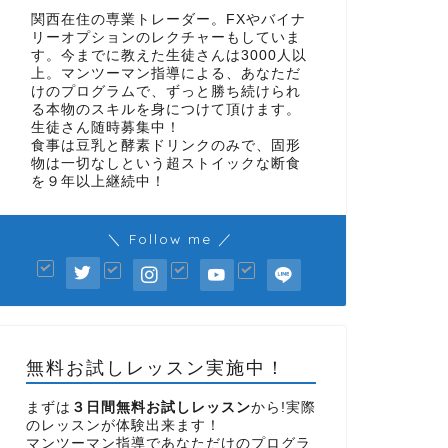
関西在住の専業トレーダー。FXやバイナ
リーオプションのレクチャーもしていま
す。今までに教えた生徒さんは3000人以
上。マンツーマン指導による、あなただ
けのプログラムで、ずっと勝ち続けられ
る本物のスキルを身につけて頂けます。
生徒さん随時募集中！
食事は豆乳と酵素ドリンクのみで、固形
物は一切なしという超ストイックな断食
を９年以上継続中！
＼ Follow me ／
無料お試しレッスン実施中！
まずは
３日間無料お試しレッスン
から!実際
のレッスンが体験出来ます！
マンツーマン指導であなただけのプログラ