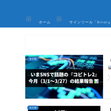
ホーム
サインツール「Binary
未分類
＼
／
未分類