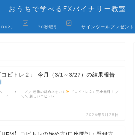
おうちで学べるFXバイナリー教室
 RX2」
30秒取引
サインツールプレゼント
『コピトレ２』 今月（3/1～3/27）の結果報告
＼ / ／／ 想像の斜め上をいく
『コピトレ２』完全無料！ ／
 / ＼＼ 新しいコピトレ …
2026年3月28日
【HFM】コピトレの始め方(口座開設・登録方