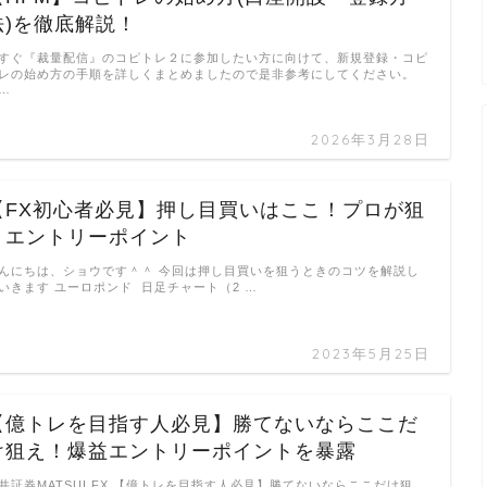
法)を徹底解説！
すぐ『裁量配信』のコピトレ２に参加したい方に向けて、新規登録・コピ
レの始め方の手順を詳しくまとめましたので是非参考にしてください。
 …
2026年3月28日
【FX初心者必見】押し目買いはここ！プロが狙
うエントリーポイント
んにちは、ショウです＾＾ 今回は押し目買いを狙うときのコツを解説し
いきます ユーロポンド 日足チャート（2 …
2023年5月25日
【億トレを目指す人必見】勝てないならここだ
け狙え！爆益エントリーポイントを暴露
井証券MATSUI FX 【億トレを目指す人必見】勝てないならここだけ狙