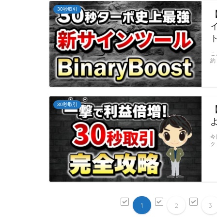
30秒取引
こ
約
30秒取引
今
ク
1
2
3