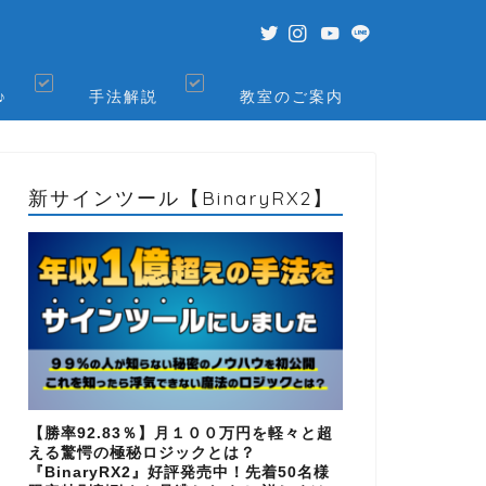
♪
手法解説
教室のご案内
新サインツール【BinaryRX2】
【勝率92.83％】月１００万円を軽々と超
える驚愕の極秘ロジックとは？
『BinaryRX2』好評発売中！先着50名様