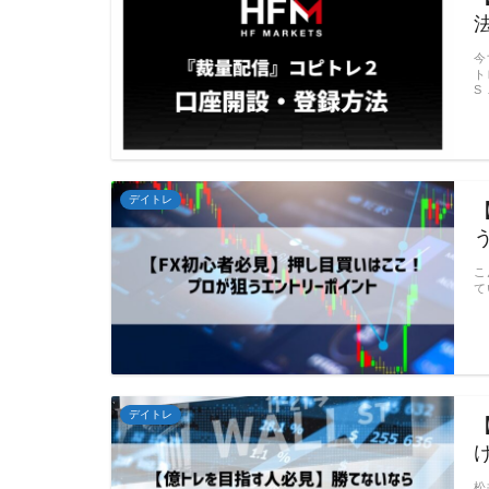
今
ト
S
デイトレ
こ
て
デイトレ
松