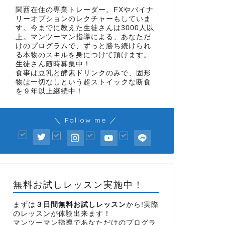
関西在住の専業トレーダー。FXやバイナ
リーオプションのレクチャーもしていま
す。今までに教えた生徒さんは3000人以
上。マンツーマン指導による、あなただ
けのプログラムで、ずっと勝ち続けられ
る本物のスキルを身につけて頂けます。
生徒さん随時募集中！
食事は豆乳と酵素ドリンクのみで、固形
物は一切なしという超ストイックな断食
を９年以上継続中！
＼ Follow me ／
無料お試しレッスン実施中！
まずは
３日間無料お試しレッスン
から!実際
のレッスンが体験出来ます！
マンツーマン指導であなただけのプログラ