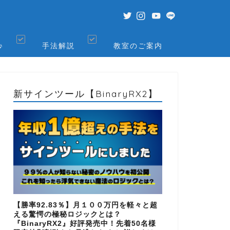
♪
手法解説
教室のご案内
新サインツール【BinaryRX2】
【勝率92.83％】月１００万円を軽々と超
える驚愕の極秘ロジックとは？
『BinaryRX2』好評発売中！先着50名様