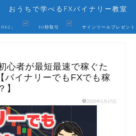
おうちで学べるFXバイナリー教室
 RX2」
30秒取引
サインツールプレゼント
初心者が最短最速で稼ぐた
【バイナリーでもFXでも稼
？】
2020年1月17日